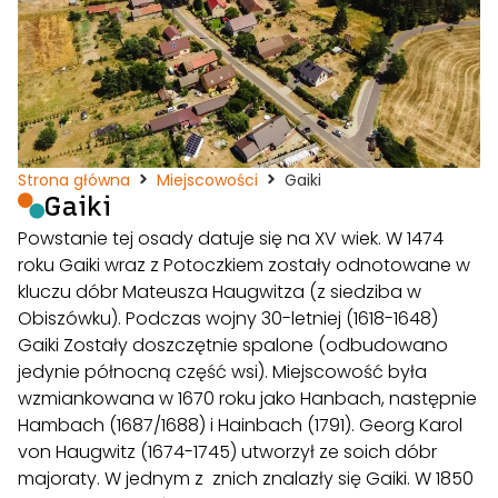
Strona główna
Miejscowości
Gaiki
Gaiki
Powstanie tej osady datuje się na XV wiek. W 1474
roku Gaiki wraz z Potoczkiem zostały odnotowane w
kluczu dóbr Mateusza Haugwitza (z siedziba w
Obiszówku). Podczas wojny 30-letniej (1618-1648)
Gaiki Zostały doszczętnie spalone (odbudowano
jedynie północną część wsi). Miejscowość była
wzmiankowana w 1670 roku jako Hanbach, następnie
Hambach (1687/1688) i Hainbach (1791). Georg Karol
von Haugwitz (1674-1745) utworzył ze soich dóbr
majoraty. W jednym z znich znalazły się Gaiki. W 1850