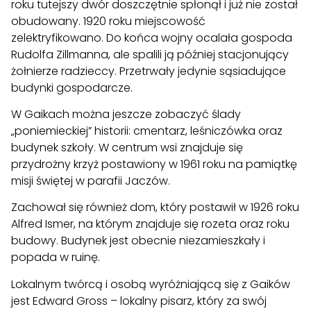
roku tutejszy dwór doszczętnie spłonął i już nie został
obudowany. 1920 roku miejscowość
zelektryfikowano. Do końca wojny ocalała gospoda
Rudolfa Zillmanna, ale spalili ją później stacjonujący
żołnierze radzieccy. Przetrwały jedynie sąsiadujące
budynki gospodarcze.
W Gaikach można jeszcze zobaczyć ślady
„poniemieckiej” historii: cmentarz, leśniczówka oraz
budynek szkoły. W centrum wsi znajduje się
przydrożny krzyż postawiony w 1961 roku na pamiątkę
misji świętej w parafii Jaczów.
Zachował się również dom, który postawił w 1926 roku
Alfred Ismer, na którym znajduje się rozeta oraz roku
budowy. Budynek jest obecnie niezamieszkały i
popada w ruinę.
Lokalnym twórcą i osobą wyróżniającą się z Gaików
jest Edward Gross – lokalny pisarz, który za swój