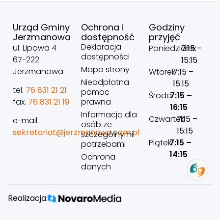
Urząd Gminy
Ochrona i
Godziny
Jerzmanowa
dostępność
przyjęć
Deklaracja
ul. Lipowa 4
Poniedziałek
7:15 –
dostępności
67-222
15:15
Mapa strony
Jerzmanowa
Wtorek
7:15 –
Nieodpłatna
15:15
tel.
76 831 21 21
pomoc
Środa
7:15 –
prawna
fax.
76 831 21 19
16:15
Informacja dla
Czwartek
7:15 –
e-mail:
osób ze
15:15
sekretariat@jerzmanowa.com.pl
szczególnymi
Piątek
7:15 –
potrzebami
14:15
Ochrona
danych
Realizacja: