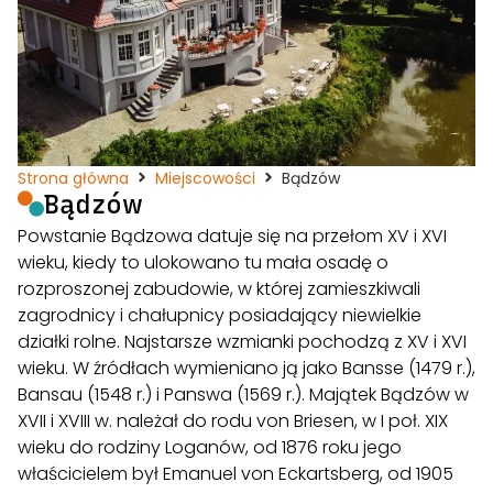
Strona główna
Miejscowości
Bądzów
Bądzów
Powstanie Bądzowa datuje się na przełom XV i XVI
wieku, kiedy to ulokowano tu mała osadę o
rozproszonej zabudowie, w której zamieszkiwali
zagrodnicy i chałupnicy posiadający niewielkie
działki rolne. Najstarsze wzmianki pochodzą z XV i XVI
wieku. W źródłach wymieniano ją jako Bansse (1479 r.),
Bansau (1548 r.) i Panswa (1569 r.). Majątek Bądzów w
XVII i XVIII w. należał do rodu von Briesen, w I poł. XIX
wieku do rodziny Loganów, od 1876 roku jego
właścicielem był Emanuel von Eckartsberg, od 1905