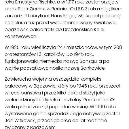
roku Ernestyna Rischke, a w 1917 roku został przejęty
przez Bank Ziemski w Berlinie. Od 1922 roku majątkiem
zarządzał fabrykant Hans Engel, właściciel pobliskiej
cegielni, a tuż przed wybuchem II wojny światowej
bądzowski pałac trafił do Drezdeńskich Kolei
Państwowych.
W 1925 roku wieś liczyła 247 mieszkańców, w tym 208
protestantów i 31 katolików. Do 1945 roku
funkcjonowała niemiecka nazwa Bansau, a po
wojnie początkowo nosiła nazwę Bankowice.
Zawierucha wojenna oszczędziła kompleks
pałacowy w Bądzowie, który po 1945 roku przeszedł
w ręce państwa i przez kilka dekad służył jako
wielorodzinny budynek mieszkalny. Pod koniec XX
wieku pałac zaczął popadać w ruinę. W 1999 roku
wystawiono go na sprzedaż. Jego nabywcą został
Jan Witkowski, przedsiębiorca od lat rodzinnie
związany z Bądzowem.