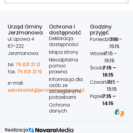
Urząd Gminy
Ochrona i
Godziny
Jerzmanowa
dostępność
przyjęć
Deklaracja
ul. Lipowa 4
Poniedziałek
7:15 –
dostępności
67-222
15:15
Mapa strony
Jerzmanowa
Wtorek
7:15 –
Nieodpłatna
15:15
tel.
76 831 21 21
pomoc
Środa
7:15 –
prawna
fax.
76 831 21 19
16:15
Informacja dla
Czwartek
7:15 –
e-mail:
osób ze
15:15
sekretariat@jerzmanowa.com.pl
szczególnymi
Piątek
7:15 –
potrzebami
14:15
Ochrona
danych
Realizacja: