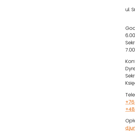
ul.
God
6.00
Sekr
7.00
Kont
Dyre
Sekr
Ksi
Tele
+76 
+48
Opł
d.j