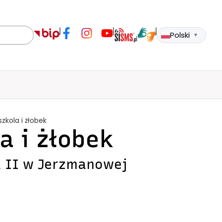
Polski
▼
szkola i żłobek
a i żłobek
a II w Jerzmanowej