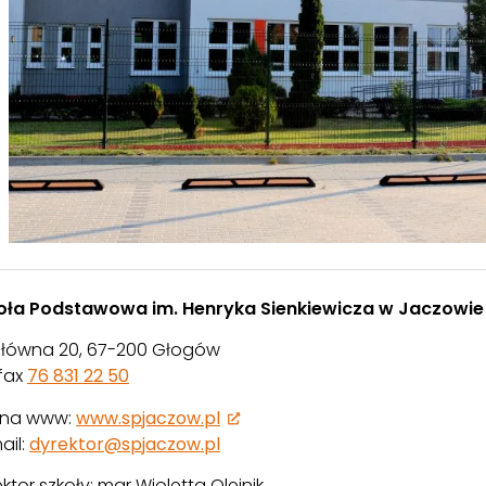
oła Podstawowa im. Henryka Sienkiewicza w Jaczowie
 Główna 20, 67-200 Głogów
/fax
76 831 22 50
ona www:
www.spjaczow.pl
ail:
dyrektor@spjaczow.pl
ktor szkoły: mgr Wioletta Olejnik