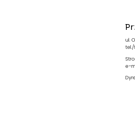
Pr
ul.
tel.
Str
e–m
Dyr