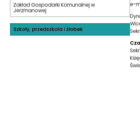
e–m
Zakład Gospodarki Komunalnej w
Jerzmanowej
Dyre
Wic
Szkoły, przedszkola i żłobek
Sekr
Cza
Sekr
Księ
Świe