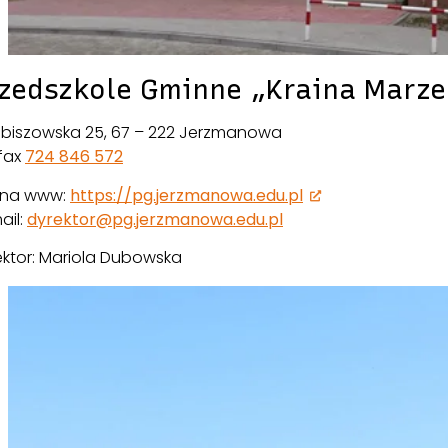
zedszkole Gminne „Kraina Marz
 Obiszowska 25, 67 – 222 Jerzmanowa
/fax
724 846 572
ona www:
https://pg.jerzmanowa.edu.pl
ail:
dyrektor@pg.jerzmanowa.edu.pl
ektor: Mariola Dubowska