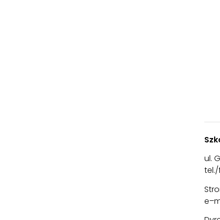
Szk
ul.
tel.
Str
e–m
Dyre