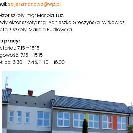
ail:
sp.jerzmanowa@wp.pl
ktor szkoły: mgr Mariola Tuz.
edyrektor szkoły: mgr Agnieszka Greczyńska-Witkowicz.
etarz szkoły: Mariola Pudłowska.
s pracy:
etariat: 7.15 – 15.15
gowość: 7.15 – 15.15
tlica: 6.30 – 7.45, 11.40 – 16.00