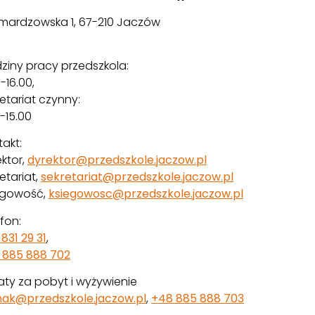
 Smardzowska 1, 67-210 Jaczów
ziny pracy przedszkola:
-16.00,
etariat czynny:
-15.00
akt:
ktor,
dyrektor@przedszkole.jaczow.pl
etariat,
sekretariat@przedszkole.jaczow.pl
ęgowość,
ksiegowosc@przedszkole.jaczow.pl
fon:
831 29 31
,
 885 888 702
aty za pobyt i wyżywienie
unak@przedszkole.jaczow.pl
,
+48 885 888 703