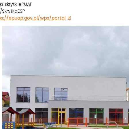
s skrytki ePUAP
/SkrytkaESP
ps://epuap.gov.pl/wps/portal