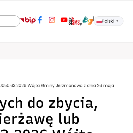
Polski
▼
r 0050.63.2026 Wójta Gminy Jerzmanowa z dnia 26 maja
ch do zbycia,
ierżawę lub