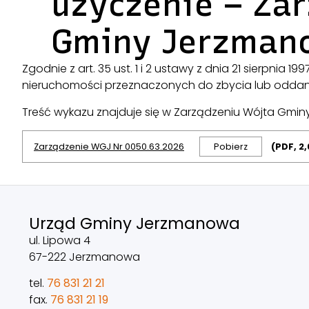
użyczenie – Za
Gminy Jerzmano
Zgodnie z art. 35 ust. 1 i 2 ustawy z dnia 21 sierpnia 
nieruchomości przeznaczonych do zbycia lub oddania
Treść wykazu znajduje się w Zarządzeniu Wójta Gmin
Zarządzenie WGJ Nr 0050.63.2026
Pobierz
(PDF, 2
Urząd Gminy Jerzmanowa
ul. Lipowa 4
67-222 Jerzmanowa
tel.
76 831 21 21
fax.
76 831 21 19