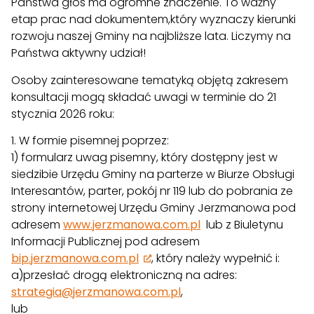
Państwa głos ma ogromne znaczenie. To ważny
etap prac nad dokumentem,który wyznaczy kierunki
rozwoju naszej Gminy na najbliższe lata. Liczymy na
Państwa aktywny udział!
Osoby zainteresowane tematyką objętą zakresem
konsultacji mogą składać uwagi w terminie do 21
stycznia 2026 roku:
1. W formie pisemnej poprzez:
1) formularz uwag pisemny, który dostępny jest w
siedzibie Urzędu Gminy na parterze w Biurze Obsługi
Interesantów, parter, pokój nr 119 lub do pobrania ze
strony internetowej Urzędu Gminy Jerzmanowa pod
adresem
www.jerzmanowa.com.pl
lub z Biuletynu
Informacji Publicznej pod adresem
bip.jerzmanowa.com.pl
, który należy wypełnić i:
a)przesłać drogą elektroniczną na adres:
strategia@jerzmanowa.com.pl
,
lub