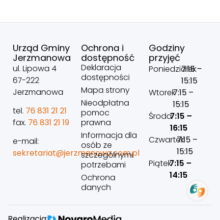
Urząd Gminy
Ochrona i
Godziny
Jerzmanowa
dostępność
przyjęć
Deklaracja
ul. Lipowa 4
Poniedziałek
7:15 –
dostępności
67-222
15:15
Mapa strony
Jerzmanowa
Wtorek
7:15 –
Nieodpłatna
15:15
tel.
76 831 21 21
pomoc
Środa
7:15 –
prawna
fax.
76 831 21 19
16:15
Informacja dla
Czwartek
7:15 –
e-mail:
osób ze
15:15
sekretariat@jerzmanowa.com.pl
szczególnymi
Piątek
7:15 –
potrzebami
14:15
Ochrona
danych
Realizacja: