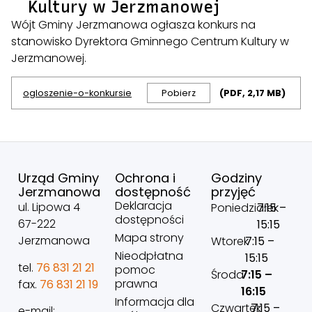
Kultury w Jerzmanowej
Wójt Gminy Jerzmanowa ogłasza konkurs na
stanowisko Dyrektora Gminnego Centrum Kultury w
Jerzmanowej.
ogloszenie-o-konkursie
Pobierz
(PDF, 2,17 MB)
Urząd Gminy
Ochrona i
Godziny
Jerzmanowa
dostępność
przyjęć
Deklaracja
ul. Lipowa 4
Poniedziałek
7:15 –
dostępności
67-222
15:15
Mapa strony
Jerzmanowa
Wtorek
7:15 –
Nieodpłatna
15:15
tel.
76 831 21 21
pomoc
Środa
7:15 –
prawna
fax.
76 831 21 19
16:15
Informacja dla
Czwartek
7:15 –
e-mail: