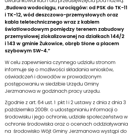
uwarunkowaniach dla przedsięwzięcia pod nazwą:
„
Budowa wodociągu, rurociągów: od PSK do TK-11
i TK-12, wód deszczowo-przemysłowych oraz
kabla teletechnicznego wraz z kablem
światłowodowym pomiędzy terenem zabudowy
przemysłowej zlokalizowanej na działkach 144/2
i 143 w gminie Żukowice, obręb Słone a placem
szybowym SW-4.”
W celu zapewnienia czynnego udziału stronom
informuje się o możliwości składania wniosków,
oświadczeń i dowodów w prowadzonym
postępowaniu w siedzibie Urzędu Gminy
Jerzmanowa w godzinach pracy urzędu.
Zgodnie z art. 64 ust. 1 pkt 1 i 2 ustawy z dnia z dnia 3
października 2008r. o udostępnianiu informacji o
środowisku i jego ochronie, udziale społeczeństwa w
ochronie środowiska oraz o ocenach oddziaływania
na środowisko Wójt Gminy Jerzmanowa wystąpi do