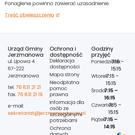
Ponaglenie powinno zawierać uzasadnienie.
Treść obwieszczenia
Urząd Gminy
Ochrona i
Godziny
Jerzmanowa
dostępność
przyjęć
Deklaracja
ul. Lipowa 4
Poniedziałek
7:15 –
dostępności
67-222
15:15
Mapa strony
Jerzmanowa
Wtorek
7:15 –
Nieodpłatna
15:15
tel.
76 831 21 21
pomoc
Środa
7:15 –
prawna
fax.
76 831 21 19
16:15
Informacja dla
Czwartek
7:15 –
e-mail:
osób ze
15:15
sekretariat@jerzmanowa.com.pl
szczególnymi
Piątek
7:15 –
potrzebami
14:15
Ochrona
danych