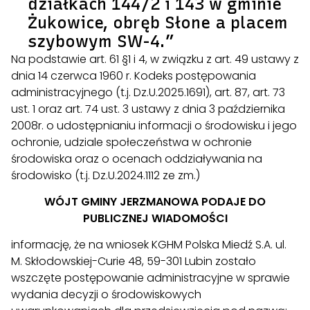
działkach 144/2 i 143 w gminie
Żukowice, obręb Słone a placem
szybowym SW-4.”
Na podstawie art. 61 §1 i 4, w związku z art. 49 ustawy z
dnia 14 czerwca 1960 r. Kodeks postępowania
administracyjnego (t.j. Dz.U.2025.1691), art. 87, art. 73
ust. 1 oraz art. 74 ust. 3 ustawy z dnia 3 października
2008r. o udostępnianiu informacji o środowisku i jego
ochronie, udziale społeczeństwa w ochronie
środowiska oraz o ocenach oddziaływania na
środowisko (t.j. Dz.U.2024.1112 ze zm.)
WÓJT GMINY JERZMANOWA PODAJE DO
PUBLICZNEJ WIADOMOŚCI
informację, że na wniosek KGHM Polska Miedź S.A. ul.
M. Skłodowskiej-Curie 48, 59-301 Lubin zostało
wszczęte postępowanie administracyjne w sprawie
wydania decyzji o środowiskowych