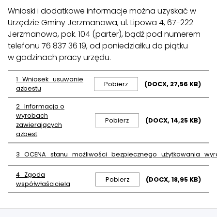
Wnioski i dodatkowe informacje można uzyskać w
Urzędzie Gminy Jerzmanowa, ul. Lipowa 4, 67-222
Jerzmanowa, pok. 104 (parter), bądź pod numerem
telefonu 76 837 36 19, od poniedziałku do piątku
w godzinach pracy urzędu.
1_Wniosek_usuwanie
Pobierz
(DOCX, 27,56 KB)
azbestu
2_Informacja o
wyrobach
Pobierz
(DOCX, 14,25 KB)
zawierających
azbest
3_OCENA_stanu_możliwości_bezpiecznego_użytkowania_wyr
4_Zgoda
Pobierz
(DOCX, 18,95 KB)
współwłaściciela