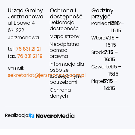
Urząd Gminy
Ochrona i
Godziny
Jerzmanowa
dostępność
przyjęć
Deklaracja
ul. Lipowa 4
Poniedziałek
7:15 –
dostępności
67-222
15:15
Mapa strony
Jerzmanowa
Wtorek
7:15 –
Nieodpłatna
15:15
tel.
76 831 21 21
pomoc
Środa
7:15 –
prawna
fax.
76 831 21 19
16:15
Informacja dla
Czwartek
7:15 –
e-mail:
osób ze
15:15
sekretariat@jerzmanowa.com.pl
szczególnymi
Piątek
7:15 –
potrzebami
14:15
Ochrona
danych
Realizacja: