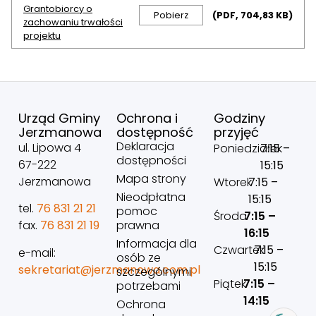
Grantobiorcy o
Pobierz
(PDF, 704,83 KB)
zachowaniu trwałości
projektu
Urząd Gminy
Ochrona i
Godziny
Jerzmanowa
dostępność
przyjęć
Deklaracja
ul. Lipowa 4
Poniedziałek
7:15 –
dostępności
67-222
15:15
Mapa strony
Jerzmanowa
Wtorek
7:15 –
Nieodpłatna
15:15
tel.
76 831 21 21
pomoc
Środa
7:15 –
prawna
fax.
76 831 21 19
16:15
Informacja dla
Czwartek
7:15 –
e-mail:
osób ze
15:15
sekretariat@jerzmanowa.com.pl
szczególnymi
Piątek
7:15 –
potrzebami
14:15
Ochrona