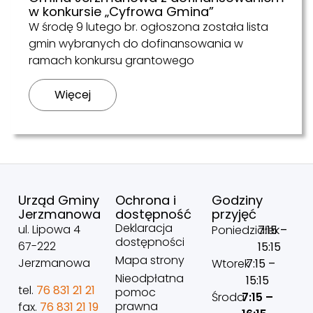
w konkursie „Cyfrowa Gmina”
W środę 9 lutego br. ogłoszona została lista
gmin wybranych do dofinansowania w
ramach konkursu grantowego
Więcej
Urząd Gminy
Ochrona i
Godziny
Jerzmanowa
dostępność
przyjęć
Deklaracja
ul. Lipowa 4
Poniedziałek
7:15 –
dostępności
67-222
15:15
Mapa strony
Jerzmanowa
Wtorek
7:15 –
Nieodpłatna
15:15
tel.
76 831 21 21
pomoc
Środa
7:15 –
prawna
fax.
76 831 21 19