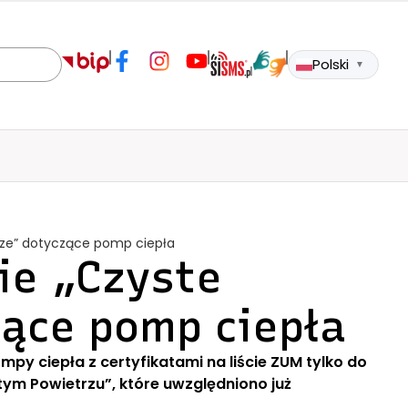
Polski
▼
rze” dotyczące pomp ciepła
ie „Czyste
ące pomp ciepła
y ciepła z certyfikatami na liście ZUM tylko do
tym Powietrzu”, które uwzględniono już