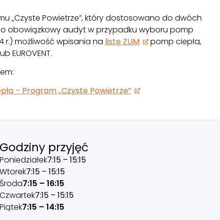
amu „Czyste Powietrze”, który dostosowano do dwóch
zi o obowiązkowy audyt w przypadku wyboru pomp
24 r.) możliwość wpisania na
listę ZUM
pomp ciepła,
 lub EUROVENT.
iem:
pła – Program „Czyste Powietrze”
Godziny przyjęć
Poniedziałek
7:15 – 15:15
Wtorek
7:15 – 15:15
Środa
7:15 – 16:15
Czwartek
7:15 – 15:15
Piątek
7:15 – 14:15