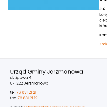
Już
kol
ciep
któr
Kom
Zmi
Urząd Gminy Jerzmanowa
ul. Lipowa 4
67-222 Jerzmanowa
tel.
76 831 21 21
fax.
76 831 21 19