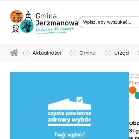
Aktualności
Gmina
Urząd
19.0
Stro
Obo
31 
w n