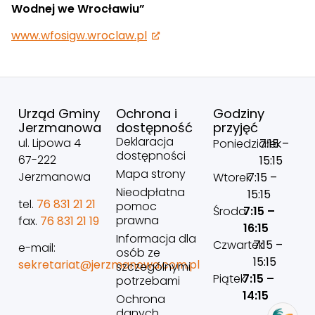
Wodnej we Wrocławiu”
www.wfosigw.wroclaw.pl
Urząd Gminy
Ochrona i
Godziny
Jerzmanowa
dostępność
przyjęć
Deklaracja
ul. Lipowa 4
Poniedziałek
7:15 –
dostępności
67-222
15:15
Mapa strony
Jerzmanowa
Wtorek
7:15 –
Nieodpłatna
15:15
tel.
76 831 21 21
pomoc
Środa
7:15 –
prawna
fax.
76 831 21 19
16:15
Informacja dla
Czwartek
7:15 –
e-mail:
osób ze
15:15
sekretariat@jerzmanowa.com.pl
szczególnymi
Piątek
7:15 –
potrzebami
14:15
Ochrona
danych