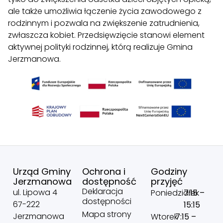
ale także umożliwia łączenie życia zawodowego z
rodzinnym i pozwala na zwiększenie zatrudnienia,
zwłaszcza kobiet. Przedsięwzięcie stanowi element
aktywnej polityki rodzinnej, którą realizuje Gmina
Jerzmanowa.
Urząd Gminy
Ochrona i
Godziny
Jerzmanowa
dostępność
przyjęć
Deklaracja
ul. Lipowa 4
Poniedziałek
7:15 –
dostępności
67-222
15:15
Mapa strony
Jerzmanowa
Wtorek
7:15 –