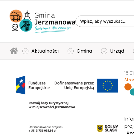
Aktualności
Gmina
Urząd
15.0
Stro
Inf
proj
„Ro