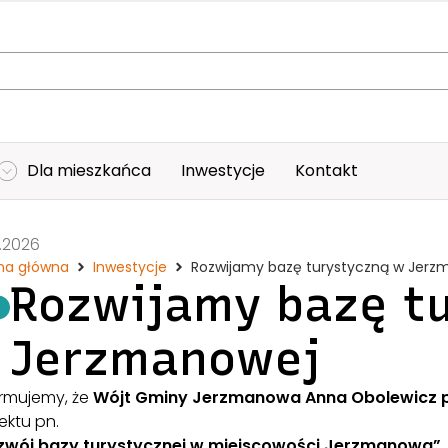
Dla mieszkańca
Inwestycje
Kontakt
1.2026
na główna
Inwestycje
Rozwijamy bazę turystyczną w Jerz
Rozwijamy bazę t
Jerzmanowej
ormujemy, że
Wójt Gminy Jerzmanowa Anna Obolewicz 
ektu pn.
zwój bazy turystycznej w miejscowości Jerzmanowa”
.