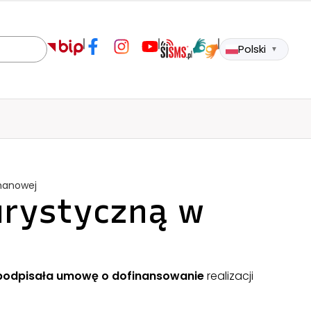
Polski
▼
manowej
urystyczną w
podpisała umowę o dofinansowanie
realizacji