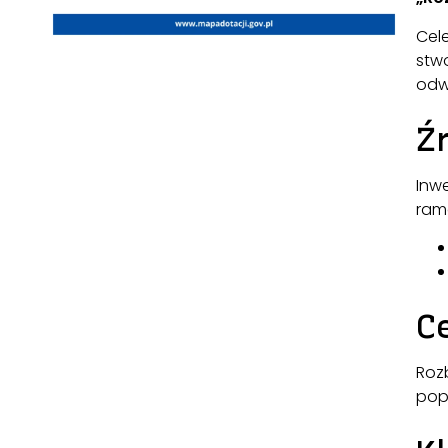
Cele
stw
odw
Ź
Inw
ram
C
Roz
pop