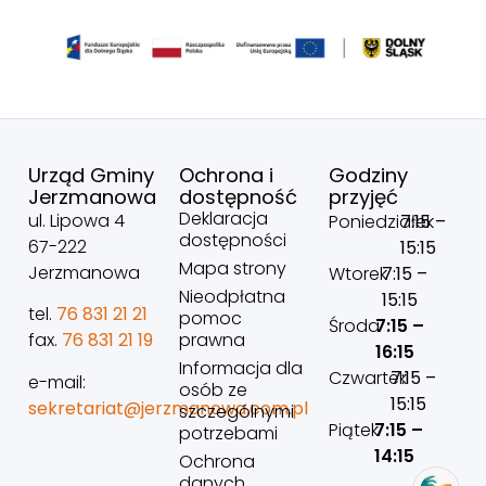
Urząd Gminy
Ochrona i
Godziny
Jerzmanowa
dostępność
przyjęć
Deklaracja
ul. Lipowa 4
Poniedziałek
7:15 –
dostępności
67-222
15:15
Mapa strony
Jerzmanowa
Wtorek
7:15 –
Nieodpłatna
15:15
tel.
76 831 21 21
pomoc
Środa
7:15 –
prawna
fax.
76 831 21 19
16:15
Informacja dla
Czwartek
7:15 –
e-mail:
osób ze
15:15
sekretariat@jerzmanowa.com.pl
szczególnymi
Piątek
7:15 –
potrzebami
14:15
Ochrona
danych