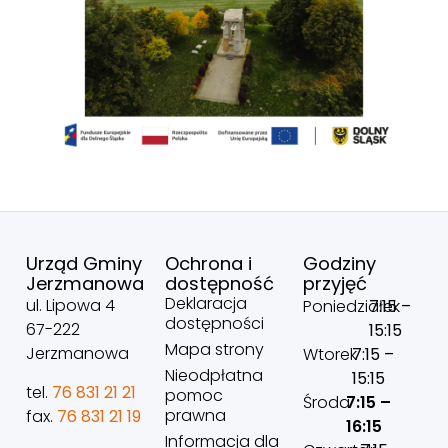
Urząd Gminy
Ochrona i
Godziny
Jerzmanowa
dostępność
przyjęć
Deklaracja
ul. Lipowa 4
Poniedziałek
7:15 –
dostępności
67-222
15:15
Mapa strony
Jerzmanowa
Wtorek
7:15 –
Nieodpłatna
15:15
tel.
76 831 21 21
pomoc
Środa
7:15 –
prawna
fax.
76 831 21 19
16:15
Informacja dla