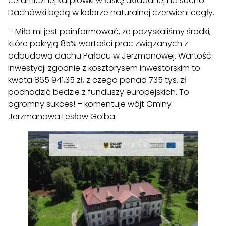
ceramicznej karpiówki w łuskę układanej na sucho.
Dachówki będą w kolorze naturalnej czerwieni cegły.
– Miło mi jest poinformować, że pozyskaliśmy środki,
które pokryją 85% wartości prac związanych z
odbudową dachu Pałacu w Jerzmanowej. Wartość
inwestycji zgodnie z kosztorysem inwestorskim to
kwota 865 941,35 zł, z czego ponad 735 tys. zł
pochodzić będzie z funduszy europejskich. To
ogromny sukces! – komentuje wójt Gminy
Jerzmanowa Lesław Golba.