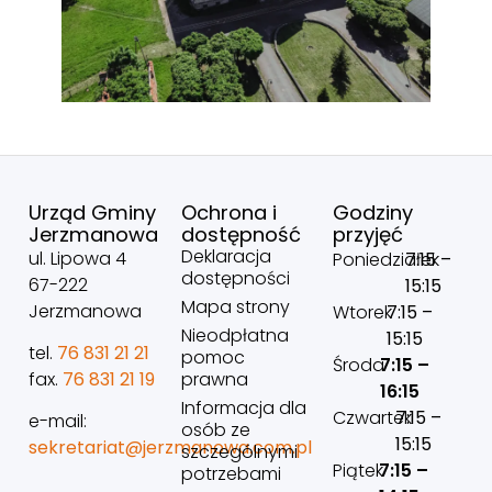
Urząd Gminy
Ochrona i
Godziny
Jerzmanowa
dostępność
przyjęć
Deklaracja
ul. Lipowa 4
Poniedziałek
7:15 –
dostępności
67-222
15:15
Mapa strony
Jerzmanowa
Wtorek
7:15 –
Nieodpłatna
15:15
tel.
76 831 21 21
pomoc
Środa
7:15 –
prawna
fax.
76 831 21 19
16:15
Informacja dla
Czwartek
7:15 –
e-mail:
osób ze
15:15
sekretariat@jerzmanowa.com.pl
szczególnymi
Piątek
7:15 –
potrzebami