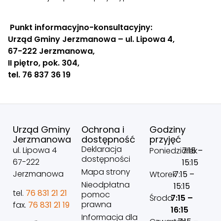
Punkt informacyjno-konsultacyjny:
Urząd Gminy Jerzmanowa – ul. Lipowa 4,
67-222 Jerzmanowa,
II piętro, pok. 304,
tel. 76 837 36 19
Urząd Gminy
Ochrona i
Godziny
Jerzmanowa
dostępność
przyjęć
Deklaracja
ul. Lipowa 4
Poniedziałek
7:15 –
dostępności
67-222
15:15
Mapa strony
Jerzmanowa
Wtorek
7:15 –
Nieodpłatna
15:15
tel.
76 831 21 21
pomoc
Środa
7:15 –
prawna
fax.
76 831 21 19
16:15
Informacja dla