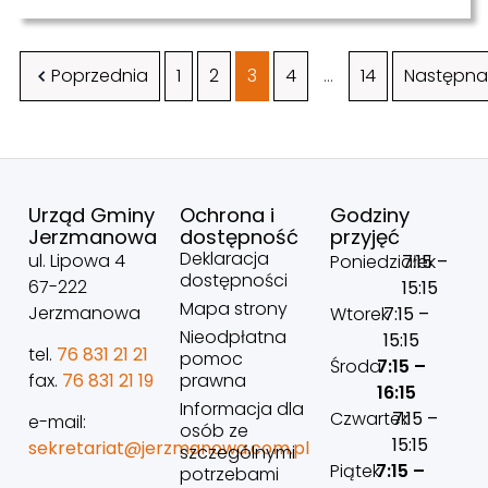
Poprzednia
1
2
3
4
…
14
Następna
Urząd Gminy
Ochrona i
Godziny
Jerzmanowa
dostępność
przyjęć
Deklaracja
ul. Lipowa 4
Poniedziałek
7:15 –
dostępności
67-222
15:15
Mapa strony
Jerzmanowa
Wtorek
7:15 –
Nieodpłatna
15:15
tel.
76 831 21 21
pomoc
Środa
7:15 –
prawna
fax.
76 831 21 19
16:15
Informacja dla
Czwartek
7:15 –
e-mail:
osób ze
15:15
sekretariat@jerzmanowa.com.pl
szczególnymi
Piątek
7:15 –
potrzebami