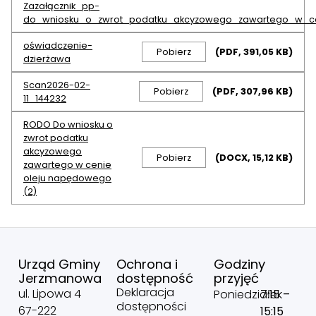
Zazałącznik_pp-
do_wniosku_o_zwrot_podatku_akcyzowego_zawartego_w_c
oświadczenie-
Pobierz
(PDF, 391,05 KB)
dzierżawa
Scan2026-02-
Pobierz
(PDF, 307,96 KB)
11_144232
RODO Do wniosku o
zwrot podatku
akcyzowego
Pobierz
(DOCX, 15,12 KB)
zawartego w cenie
oleju napędowego
(2)
Urząd Gminy
Ochrona i
Godziny
Jerzmanowa
dostępność
przyjęć
Deklaracja
ul. Lipowa 4
Poniedziałek
7:15 –
dostępności
67-222
15:15