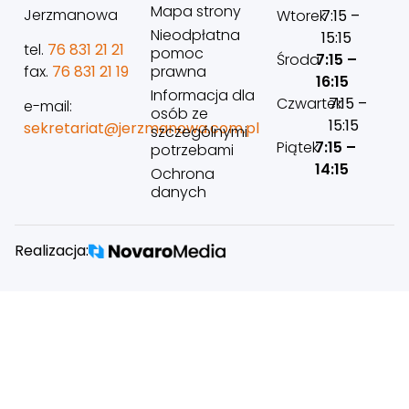
Mapa strony
Jerzmanowa
Wtorek
7:15 –
Nieodpłatna
15:15
tel.
76 831 21 21
pomoc
Środa
7:15 –
prawna
fax.
76 831 21 19
16:15
Informacja dla
Czwartek
7:15 –
e-mail:
osób ze
15:15
sekretariat@jerzmanowa.com.pl
szczególnymi
Piątek
7:15 –
potrzebami
14:15
Ochrona
danych
Realizacja: