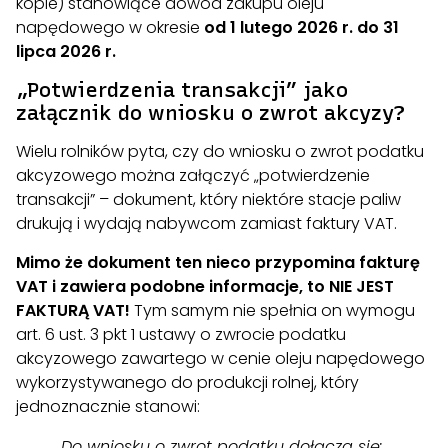
kopie) stanowiące dowód zakupu oleju
napędowego w okresie
od 1 lutego 2026 r. do 31
lipca 2026 r.
„Potwierdzenia transakcji” jako
załącznik do wniosku o zwrot akcyzy?
Wielu rolników pyta, czy do wniosku o zwrot podatku
akcyzowego można załączyć „potwierdzenie
transakcji” – dokument, który niektóre stacje paliw
drukują i wydają nabywcom zamiast faktury VAT.
Mimo że dokument ten nieco przypomina fakturę
VAT i zawiera podobne informacje, to NIE JEST
FAKTURĄ VAT!
Tym samym nie spełnia on wymogu
art. 6 ust. 3 pkt 1 ustawy o zwrocie podatku
akcyzowego zawartego w cenie oleju napędowego
wykorzystywanego do produkcji rolnej, który
jednoznacznie stanowi:
„Do wniosku o zwrot podatku dołącza się: