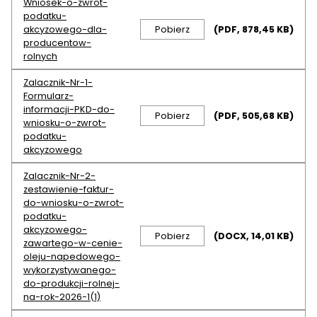
Wniosek-o-zwrot-
podatku-
akcyzowego-dla-
Pobierz
(PDF, 878,45 KB)
producentow-
rolnych
Zalacznik-Nr-1-
Formularz-
informacji-PKD-do-
Pobierz
(PDF, 505,68 KB)
wniosku-o-zwrot-
podatku-
akcyzowego
Zalacznik-Nr-2-
zestawienie-faktur-
do-wniosku-o-zwrot-
podatku-
akcyzowego-
Pobierz
(DOCX, 14,01 KB)
zawartego-w-cenie-
oleju-napedowego-
wykorzystywanego-
do-produkcji-rolnej-
na-rok-2026-1(1)