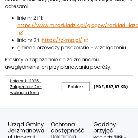
adresami:
linie nr 2 i 11:
https://www.m.rozkladzik.pl/glogow/rozklad_jaz
linia nr 24:
https://zkmp.pl/
gminne przewozy pasażerskie – w załączeniu.
Prosimy o zapoznanie się ze zmianami i
uwzględnienie ich przy planowaniu podróży.
Linia nr 1 -2025-
Załącznik nr 2b-
Pobierz
(PDF, 587,87 KB)
wakacje i ferie
Urząd Gminy
Ochrona i
Godziny
Jerzmanowa
dostępność
przyjęć
Deklaracja
ul. Lipowa 4
Poniedziałek
7:15 –