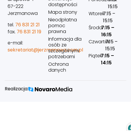
dostępności
67-222
15:15
Mapa strony
Jerzmanowa
Wtorek
7:15 –
Nieodpłatna
15:15
tel.
76 831 21 21
pomoc
Środa
7:15 –
prawna
fax.
76 831 21 19
16:15
Informacja dla
Czwartek
7:15 –
e-mail:
osób ze
15:15
sekretariat@jerzmanowa.com.pl
szczególnymi
Piątek
7:15 –
potrzebami
14:15
Ochrona
danych
Realizacja: