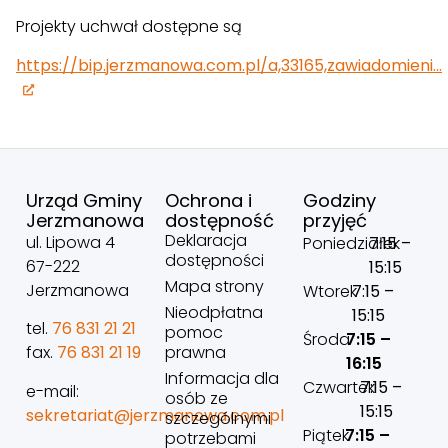
Projekty uchwał dostępne są
https://bip.jerzmanowa.com.pl/a,33165,zawiadomieni…
Urząd Gminy
Ochrona i
Godziny
Jerzmanowa
dostępność
przyjęć
Deklaracja
ul. Lipowa 4
Poniedziałek
7:15 –
dostępności
67-222
15:15
Mapa strony
Jerzmanowa
Wtorek
7:15 –
Nieodpłatna
15:15
tel.
76 831 21 21
pomoc
Środa
7:15 –
prawna
fax.
76 831 21 19
16:15
Informacja dla
Czwartek
7:15 –
e-mail:
osób ze
15:15
sekretariat@jerzmanowa.com.pl
szczególnymi
Piątek
7:15 –
potrzebami